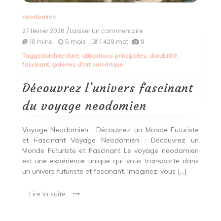
neodomien
27 février 2026
/Laisser un commentaire
on
Découvrez
10 mins
5 mois
1 429 mot
9
l’univers
Tagged
architecture
,
attractions principales
,
durabilité
,
fascinant
fascinant
,
galeries d'art numérique
du
voyage
neodomien
Découvrez l’univers fascinant
du voyage neodomien
Voyage Neodomien : Découvrez un Monde Futuriste
et Fascinant Voyage Neodomien : Découvrez un
Monde Futuriste et Fascinant Le voyage neodomien
est une expérience unique qui vous transporte dans
un univers futuriste et fascinant. Imaginez-vous […]
Lire la suite