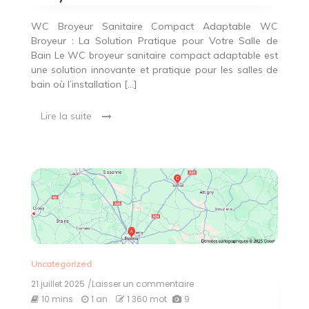
!
WC Broyeur Sanitaire Compact Adaptable WC
Broyeur : La Solution Pratique pour Votre Salle de
Bain Le WC broyeur sanitaire compact adaptable est
une solution innovante et pratique pour les salles de
bain où l’installation […]
Lire la suite
Uncategorized
21 juillet 2025
/Laisser un commentaire
on
Découvrez
10 mins
1 an
1 360 mot
9
les