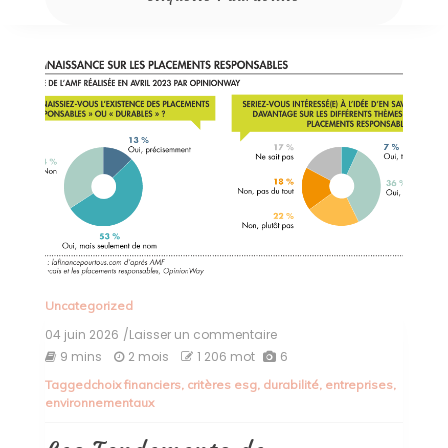
Uncategorized
04 juin 2026
/Laisser un commentaire
on
Les
9 mins
2 mois
1 206 mot
6
Fondements
Tagged
choix financiers
,
critères esg
,
durabilité
,
entreprises
,
de
environnementaux
l’Investissement
Durable
et