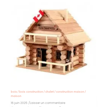
bois
/
bois construction
/
chalet
/
construction maison
/
maison
16 juin 2025
/Laisser un commentaire
on