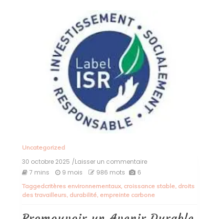
Uncategorized
30 octobre 2025
/Laisser un commentaire
on
Promouvoir
7 mins
9 mois
986 mots
6
un
Tagged
critères environnementaux
,
croissance stable
,
droits
Avenir
des travailleurs
,
durabilité
,
empreinte carbone
Durable
:
Les
Promouvoir un Avenir Durable