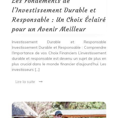
Les Fondements de
Responsable
:
l’Investissement Durable et
Un
Choix
Responsable : Un Choix Éclairé
Éclairé
pour
pour un Avenir Meilleur
un
Avenir
Meilleur
Investissement Durable et Responsable
Investissement Durable et Responsable : Comprendre
l’Importance de vos Choix Financiers L’investissement
durable et responsable est devenu un sujet de plus en
plus crucial dans le monde financier d’aujourd’hui. Les
investisseurs […]
Lire la suite