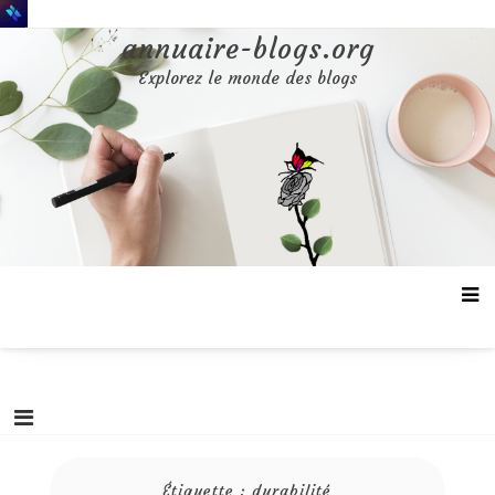
Aller
au
annuaire-blogs.org
contenu
Explorez le monde des blogs
Étiquette :
durabilité