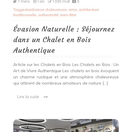
Évasion
7 mins
1 an
1 030 mot
5
Naturelle
Tagged
ambiance chaleureuse
,
amis
,
architecture
:
traditionnelle
,
authenticité
,
bien-être
Séjournez
dans
un
Évasion Naturelle : Séjournez
Chalet
en
dans un Chalet en Bois
Bois
Authentique
Authentique
Article sur les Chalets en Bois Les Chalets en Bois : Un
Art de Vivre Authentique Les chalets en bois évoquent
un charme rustique et une atmosphère chaleureuse
qui attirent de nombreux amateurs de nature […]
Lire la suite