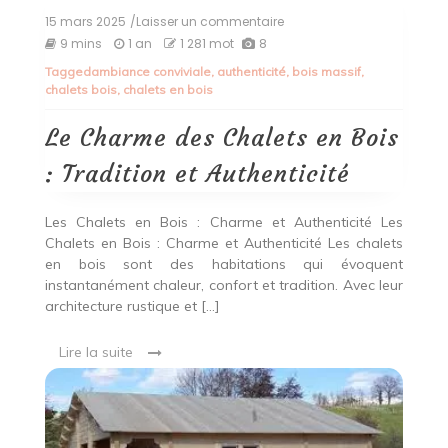
15 mars 2025
/Laisser un commentaire
on
Le
9 mins
1 an
1 281 mot
8
Charme
Tagged
ambiance conviviale
,
authenticité
,
bois massif
,
des
chalets bois
,
chalets en bois
Chalets
en
Bois
Le Charme des Chalets en Bois
:
Tradition
: Tradition et Authenticité
et
Authenticité
Les Chalets en Bois : Charme et Authenticité Les
Chalets en Bois : Charme et Authenticité Les chalets
en bois sont des habitations qui évoquent
instantanément chaleur, confort et tradition. Avec leur
architecture rustique et […]
Lire la suite