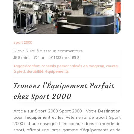
sport 2000
17 avril 2025
/Laisser un commentaire
on
Trouvez
8 mins
1 an
1 133 mot
8
l’Équipement
Tagged
confort
,
conseils personnalisés en magasin
,
course
Parfait
à pied
,
durabilité
,
équipements
chez
Sport
2000
Trouvez l’Équipement Parfait
chez Sport 2000
Article sur Sport 2000 Sport 2000 : Votre Destination
pour l’Équipement et les Vêtements de Sport Sport
2000 est une enseigne bien connue dans le monde du
sport, offrant une large gamme d’équipements et de