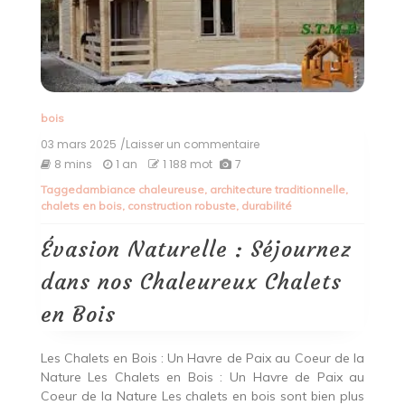
bois
03 mars 2025
/Laisser un commentaire
on
Évasion
8 mins
1 an
1 188 mot
7
Naturelle
Tagged
ambiance chaleureuse
,
architecture traditionnelle
,
:
chalets en bois
,
construction robuste
,
durabilité
Séjournez
dans
nos
Évasion Naturelle : Séjournez
Chaleureux
Chalets
dans nos Chaleureux Chalets
en
Bois
en Bois
Les Chalets en Bois : Un Havre de Paix au Coeur de la
Nature Les Chalets en Bois : Un Havre de Paix au
Coeur de la Nature Les chalets en bois sont bien plus