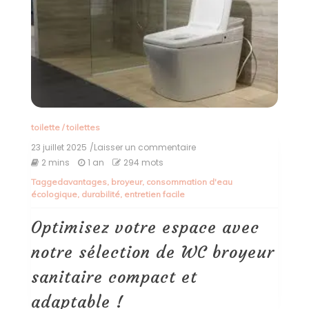
toilette
/
toilettes
23 juillet 2025
/Laisser un commentaire
on
Optimisez
2 mins
1 an
294 mots
votre
Tagged
avantages
,
broyeur
,
consommation d'eau
espace
écologique
,
durabilité
,
entretien facile
avec
notre
sélection
Optimisez votre espace avec
de
WC
notre sélection de WC broyeur
broyeur
sanitaire
sanitaire compact et
compact
et
adaptable !
adaptable