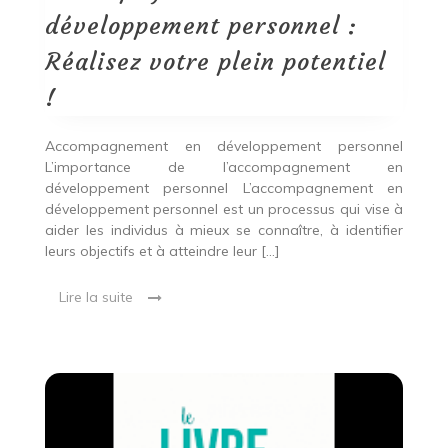
potentiel
développement personnel :
!
Réalisez votre plein potentiel
!
Accompagnement en développement personnel
L’importance de l’accompagnement en
développement personnel L’accompagnement en
développement personnel est un processus qui vise à
aider les individus à mieux se connaître, à identifier
leurs objectifs et à atteindre leur […]
Lire la suite