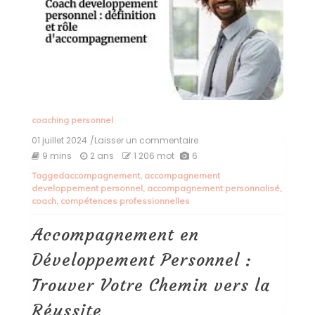
coaching personnel
01 juillet 2024
/Laisser un commentaire
on
Accompagnement
9 mins
2 ans
1 206 mot
6
en
Tagged
accompagnement
,
accompagnement
Développement
developpement personnel
,
accompagnement personnalisé
,
Personnel
coach
,
compétences professionnelles
:
Trouver
Votre
Accompagnement en
Chemin
vers
Développement Personnel :
la
Réussite
Trouver Votre Chemin vers la
Réussite