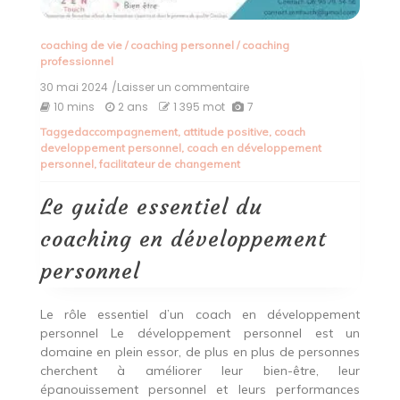
coaching de vie
/
coaching personnel
/
coaching
professionnel
30 mai 2024
/Laisser un commentaire
on
Le
10 mins
2 ans
1 395 mot
7
guide
Tagged
accompagnement
,
attitude positive
,
coach
essentiel
developpement personnel
,
coach en développement
du
personnel
,
facilitateur de changement
coaching
en
développement
Le guide essentiel du
personnel
coaching en développement
personnel
Le rôle essentiel d’un coach en développement
personnel Le développement personnel est un
domaine en plein essor, de plus en plus de personnes
cherchent à améliorer leur bien-être, leur
épanouissement personnel et leurs performances