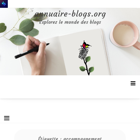
Aller
au
annuaire-blogs.org
contenu
Explorez le monde des blogs
Étiquette :
accompagnement