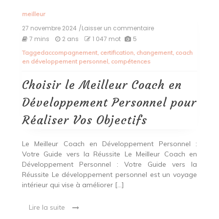
meilleur
27 novembre 2024
/Laisser un commentaire
on
Choisir
7 mins
2 ans
1 047 mot
5
le
Tagged
accompagnement
,
certification
,
changement
,
coach
Meilleur
en développement personnel
,
compétences
Coach
en
Développement
Choisir le Meilleur Coach en
Personnel
pour
Développement Personnel pour
Réaliser
Vos
Réaliser Vos Objectifs
Objectifs
Le Meilleur Coach en Développement Personnel :
Votre Guide vers la Réussite Le Meilleur Coach en
Développement Personnel : Votre Guide vers la
Réussite Le développement personnel est un voyage
intérieur qui vise à améliorer […]
Lire la suite