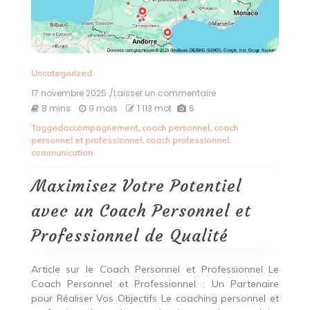
Uncategorized
17 novembre 2025
/Laisser un commentaire
on
Maximisez
8 mins
9 mois
1 113 mot
5
Votre
Tagged
accompagnement
,
coach personnel
,
coach
Potentiel
personnel et professionnel
,
coach professionnel
,
avec
communication
un
Coach
Personnel
Maximisez Votre Potentiel
et
Professionnel
avec un Coach Personnel et
de
Qualité
Professionnel de Qualité
Article sur le Coach Personnel et Professionnel Le
Coach Personnel et Professionnel : Un Partenaire
pour Réaliser Vos Objectifs Le coaching personnel et