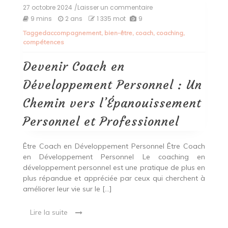
27 octobre 2024
/Laisser un commentaire
on
Devenir
9 mins
2 ans
1 335 mot
9
Coach
Tagged
accompagnement
,
bien-être
,
coach
,
coaching
,
en
compétences
Développement
Personnel
:
Devenir Coach en
Un
Chemin
Développement Personnel : Un
vers
l’Épanouissement
Chemin vers l’Épanouissement
Personnel
et
Personnel et Professionnel
Professionnel
Être Coach en Développement Personnel Être Coach
en Développement Personnel Le coaching en
développement personnel est une pratique de plus en
plus répandue et appréciée par ceux qui cherchent à
améliorer leur vie sur le […]
Lire la suite