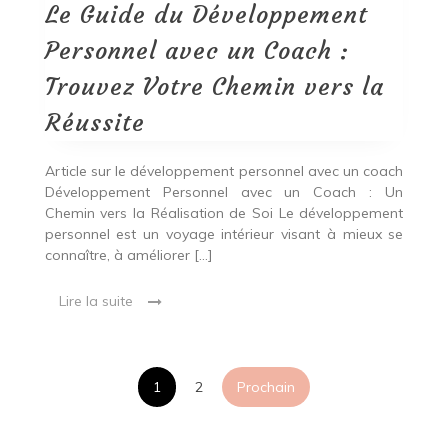
avec
Le Guide du Développement
un
Coach
Personnel avec un Coach :
:
Trouvez
Trouvez Votre Chemin vers la
Votre
Chemin
Réussite
vers
la
Réussite
Article sur le développement personnel avec un coach
Développement Personnel avec un Coach : Un
Chemin vers la Réalisation de Soi Le développement
personnel est un voyage intérieur visant à mieux se
connaître, à améliorer […]
Lire la suite
Pagination
1
2
Prochain
des