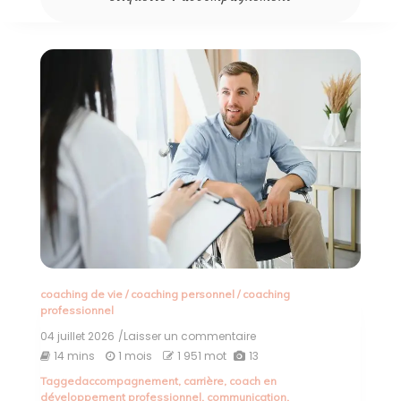
coaching de vie
/
coaching personnel
/
coaching
professionnel
04 juillet 2026
/Laisser un commentaire
on
Le
14 mins
1 mois
1 951 mot
13
Guide
Tagged
accompagnement
,
carrière
,
coach en
du
développement professionnel
,
communication
,
Coach