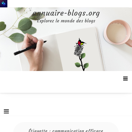
Aller
au
annuaire-blogs.org
contenu
Explorez le monde des blogs
Étiquette :
communication efficace