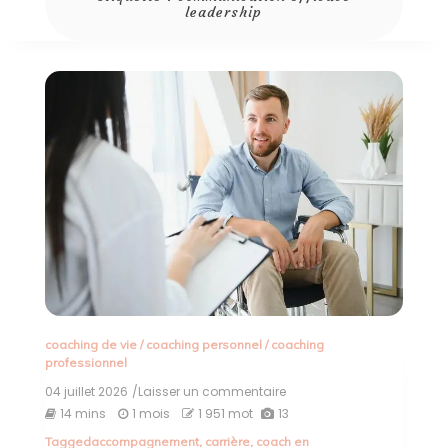
leadership
coaching de vie
/
coaching personnel
/
coaching
professionnel
04 juillet 2026
/Laisser un commentaire
on
Le
14 mins
1 mois
1 951 mot
13
Guide
Tagged
accompagnement
,
carrière
,
coach en
du