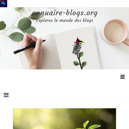
Aller
au
annuaire-blogs.org
contenu
Explorez le monde des blogs