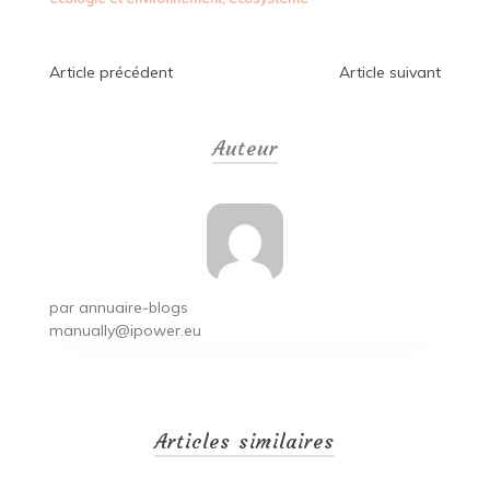
Navigation
Article précédent
Article suivant
de
Auteur
l’article
par
annuaire-blogs
manually@ipower.eu
Articles similaires