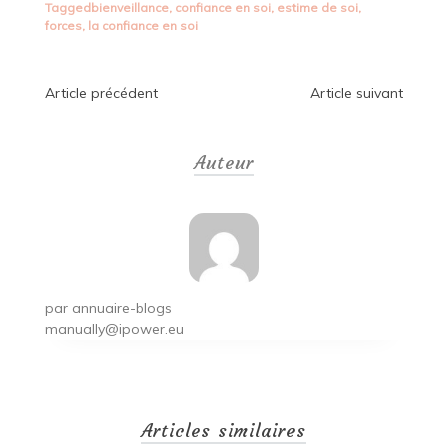
Tagged
bienveillance
,
confiance en soi
,
estime de soi
,
forces
,
la confiance en soi
Navigation
Article précédent
Article suivant
de
Auteur
l’article
par
annuaire-blogs
manually@ipower.eu
Articles similaires