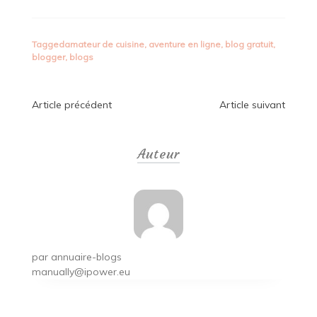
Tagged
amateur de cuisine
,
aventure en ligne
,
blog gratuit
,
blogger
,
blogs
Navigation
Article précédent
Article suivant
de
Auteur
l’article
par
annuaire-blogs
manually@ipower.eu