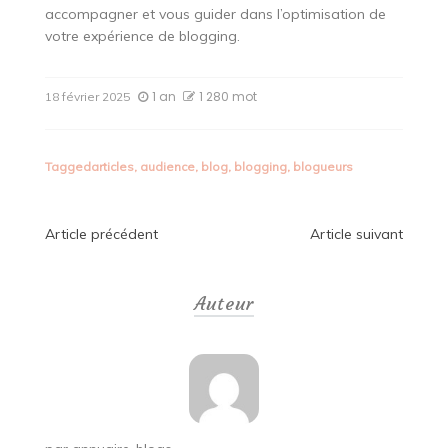
accompagner et vous guider dans l’optimisation de
votre expérience de blogging.
1 an
1 280 mot
18 février 2025
Tagged
articles
,
audience
,
blog
,
blogging
,
blogueurs
Navigation
Article précédent
Article suivant
de
Auteur
l’article