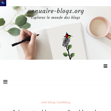
Aller
au
annuaire-blogs.org
contenu
Explorez le monde des blogs
over blog
/
overblog