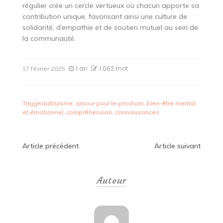
régulier crée un cercle vertueux où chacun apporte sa
contribution unique, favorisant ainsi une culture de
solidarité, d’empathie et de soutien mutuel au sein de
la communauté.
1 an
1 062 mot
17 février 2025
Tagged
altruisme
,
amour pour le prochain
,
bien-être mental
et émotionnel
,
compréhension
,
connaissances
Navigation
Article précédent
Article suivant
de
Auteur
l’article