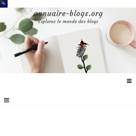
Aller
au
annuaire-blogs.org
contenu
Explorez le monde des blogs