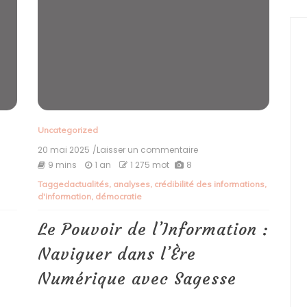
Uncategorized
20 mai 2025
/Laisser un commentaire
on
Le
9 mins
1 an
1 275 mot
8
Pouvoir
Tagged
actualités
,
analyses
,
crédibilité des informations
,
de
d'information
,
démocratie
s
l’Information
:
Naviguer
Le Pouvoir de l’Information :
e
dans
l’Ère
Naviguer dans l’Ère
Numérique
avec
e
Numérique avec Sagesse
Sagesse