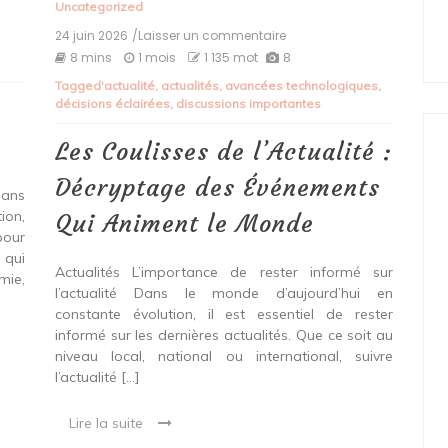
Uncategorized
24 juin 2026
/Laisser un commentaire
on
Les
8 mins
1 mois
1 135 mot
8
Coulisses
Tagged
'actualité
,
actualités
,
avancées technologiques
,
de
décisions éclairées
,
discussions importantes
l’Actualité
:
Décryptage
Les Coulisses de l’Actualité :
des
Événements
Décryptage des Événements
Dans
Qui
ion,
Animent
Qui Animent le Monde
le
pour
Monde
 qui
Actualités L’importance de rester informé sur
mie,
l’actualité Dans le monde d’aujourd’hui en
constante évolution, il est essentiel de rester
informé sur les dernières actualités. Que ce soit au
niveau local, national ou international, suivre
l’actualité […]
Lire la suite