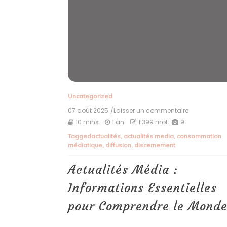
Uncategorized
07 août 2025
/Laisser un commentaire
on
Actualités
10 mins
1 an
1 399 mot
9
Média
Tagged
actualités
,
actualités media
,
consommation
:
médiatique
,
diffusion
,
discernement
Information
Essentielles
pour
Actualités Média :
Comprendr
le
Informations Essentielles
Monde
pour Comprendre le Mond