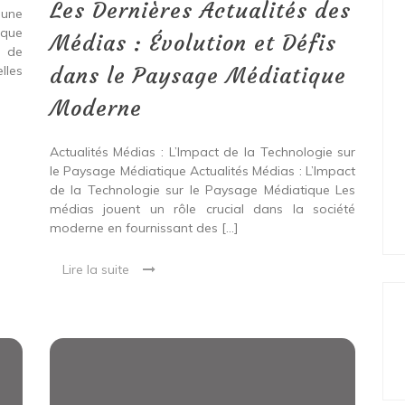
:
Les Dernières Actualités des
 une
Évolution
 que
et
Médias : Évolution et Défis
t de
Défis
dans
dans le Paysage Médiatique
les
le
Paysage
Moderne
Médiatique
Moderne
Actualités Médias : L’Impact de la Technologie sur
le Paysage Médiatique Actualités Médias : L’Impact
de la Technologie sur le Paysage Médiatique Les
médias jouent un rôle crucial dans la société
moderne en fournissant des […]
Lire la suite