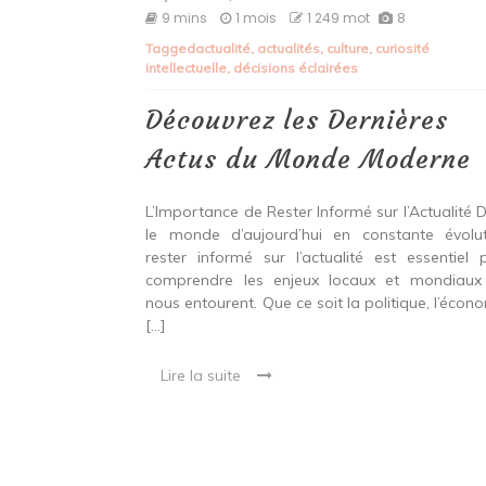
Découvrez
9 mins
1 mois
1 249 mot
8
les
Tagged
actualité
,
actualités
,
culture
,
curiosité
Dernières
intellectuelle
,
décisions éclairées
Actus
du
Monde
Découvrez les Dernières
Moderne
Actus du Monde Moderne
L’Importance de Rester Informé sur l’Actualité 
le monde d’aujourd’hui en constante évolut
rester informé sur l’actualité est essentiel 
comprendre les enjeux locaux et mondiaux
nous entourent. Que ce soit la politique, l’écono
[…]
Lire la suite