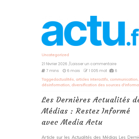
Uncategorized
21 février 2026
/Laisser un commentaire
on
Les
7 mins
6 mois
1 005 mot
6
Dernières
Tagged
actualités
,
articles interactifs
,
communication
,
Actualités
désinformation
,
diversification des sources d'informa
des
Médias
:
Les Dernières Actualités d
Restez
Informé
Médias : Restez Informé
avec
Media
avec Media Actu
Actu
Article sur les Actualités des Médias Les Derni