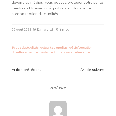
devant les médias, vous pouvez protéger votre santé
mentale et trouver un équilibre sain dans votre
consommation d’actualités.
12 mois
1 018 mot
09 août 2025
Tagged
actualités
,
actualites medias
,
désinformation
,
divertissement
,
expérience immersive et interactive
Navigation
Article précédent
Article suivant
de
Auteur
l’article