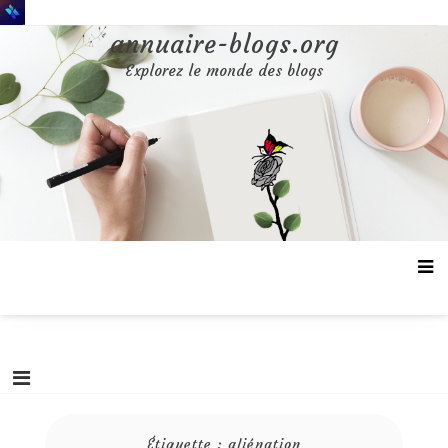
Aller
au
annuaire-blogs.org
contenu
Explorez le monde des blogs
Étiquette :
aliénation