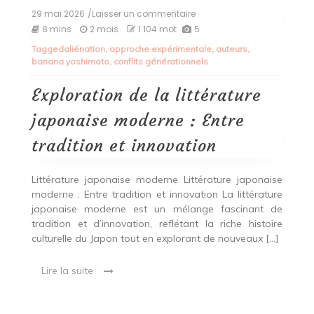
29 mai 2026
/Laisser un commentaire
on
Exploration
8 mins
2 mois
1 104 mot
5
de
Tagged
aliénation
,
approche expérimentale
,
auteurs
,
la
banana yoshimoto
,
conflits générationnels
littérature
japonaise
moderne
Exploration de la littérature
:
Entre
japonaise moderne : Entre
tradition
et
tradition et innovation
innovation
Littérature japonaise moderne Littérature japonaise
moderne : Entre tradition et innovation La littérature
japonaise moderne est un mélange fascinant de
tradition et d’innovation, reflétant la riche histoire
culturelle du Japon tout en explorant de nouveaux […]
Lire la suite