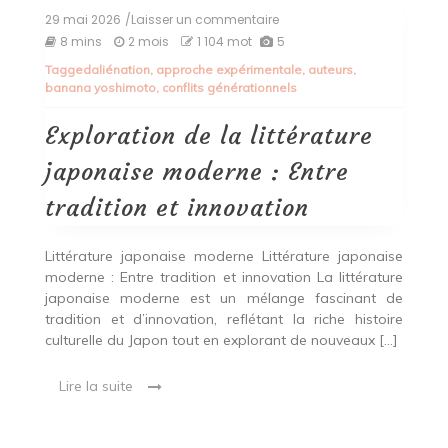
29 mai 2026
/Laisser un commentaire
on
Exploration
8 mins
2 mois
1 104 mot
5
de
Tagged
aliénation
,
approche expérimentale
,
auteurs
,
la
banana yoshimoto
,
conflits générationnels
littérature
japonaise
moderne
Exploration de la littérature
:
Entre
japonaise moderne : Entre
tradition
et
tradition et innovation
innovation
Littérature japonaise moderne Littérature japonaise
moderne : Entre tradition et innovation La littérature
japonaise moderne est un mélange fascinant de
tradition et d’innovation, reflétant la riche histoire
culturelle du Japon tout en explorant de nouveaux […]
Lire la suite