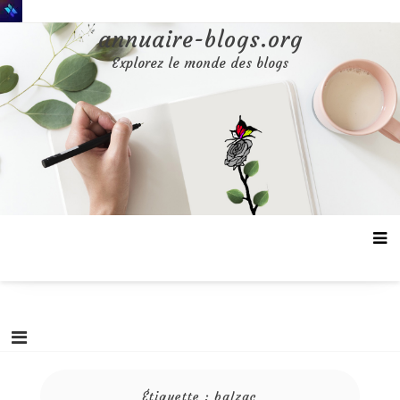
Aller
au
annuaire-blogs.org
contenu
Explorez le monde des blogs
Étiquette :
balzac