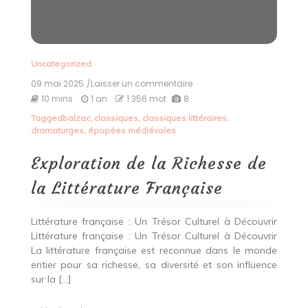
Uncategorized
09 mai 2025
/Laisser un commentaire
on
Exploration
10 mins
1 an
1 356 mot
8
de
Tagged
balzac
,
classiques
,
classiques littéraires
,
la
dramaturges
,
épopées médiévales
Richesse
de
la
Exploration de la Richesse de
Littérature
Française
la Littérature Française
Littérature française : Un Trésor Culturel à Découvrir
Littérature française : Un Trésor Culturel à Découvrir
La littérature française est reconnue dans le monde
entier pour sa richesse, sa diversité et son influence
sur la […]