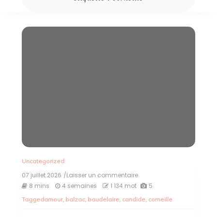
Uncategorized
07 juillet 2026
/Laisser un commentaire
on
Exploration
8 mins
4 semaines
1 134 mot
5
de
Tagged
amour
,
balzac
,
baudelaire
,
candide
,
corneille
la
Littérature