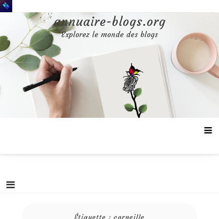
Aller
au
annuaire-blogs.org
contenu
Explorez le monde des blogs
Étiquette :
corneille