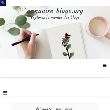
Aller
au
annuaire-blogs.org
contenu
Explorez le monde des blogs
Étiquette :
bien-être’