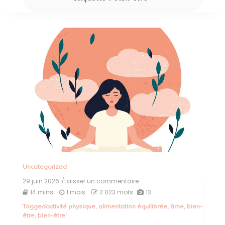
Uncategorized
29 juin 2026
/Laisser un commentaire
on
Équilibre
14 mins
1 mois
2 023 mots
13
et
Tagged
activité physique
,
alimentation équilibrée
,
âme
,
bien-
Bien-
être
,
bien-être'
Être