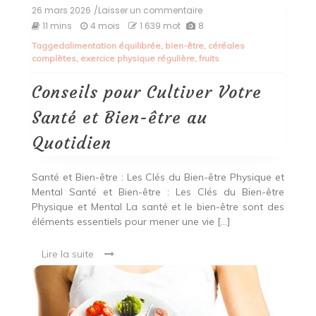
26 mars 2026
/Laisser un commentaire
on
Conseils
11 mins
4 mois
1 639 mot
8
pour
Tagged
alimentation équilibrée
,
bien-être
,
céréales
Cultiver
complètes
,
exercice physique régulière
,
fruits
Votre
Santé
et
Conseils pour Cultiver Votre
Bien-
être
Santé et Bien-être au
au
Quotidien
Quotidien
Santé et Bien-être : Les Clés du Bien-être Physique et
Mental Santé et Bien-être : Les Clés du Bien-être
Physique et Mental La santé et le bien-être sont des
éléments essentiels pour mener une vie […]
Lire la suite