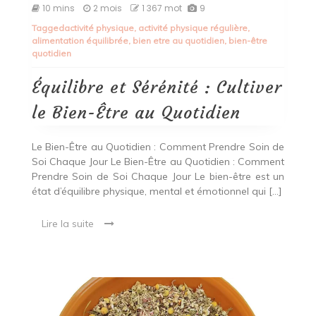
Équilibre
10 mins
2 mois
1 367 mot
9
et
Tagged
activité physique
,
activité physique régulière
,
Sérénité
alimentation équilibrée
,
bien etre au quotidien
,
bien-être
:
quotidien
Cultiver
le
Bien-
Équilibre et Sérénité : Cultiver
Être
au
le Bien-Être au Quotidien
Quotidien
Le Bien-Être au Quotidien : Comment Prendre Soin de
Soi Chaque Jour Le Bien-Être au Quotidien : Comment
Prendre Soin de Soi Chaque Jour Le bien-être est un
état d’équilibre physique, mental et émotionnel qui […]
Lire la suite