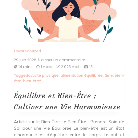
Uncategorized
29 juin 2026
/Laisser un commentaire
on
Équilibre
14 mins
1 mois
2 023 mots
13
et
Tagged
activité physique
,
alimentation équilibrée
,
âme
,
bien-
Bien-
être
,
bien-être'
Être
:
Cultiver
Équilibre et Bien-Être :
une
Vie
Cultiver une Vie Harmonieuse
Harmonieuse
Article sur le Bien-Être Le Bien-Être : Prendre Soin de
Soi pour une Vie Équilibrée Le bien-être est un état
d’harmonie et d’équilibre entre le corps, l’esprit et