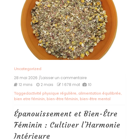
Uncategorized
28 mai 2026
/Laisser un commentaire
on
Épanouissement
12 mins
2 mois
1 678 mot
10
et
Tagged
activité physique régulière
,
alimentation équilibrée
,
Bien-
bien etre féminin
,
bien-être féminin
,
bien-être mental
Être
Féminin
:
Épanouissement et Bien-Être
Cultiver
l’Harmonie
Féminin : Cultiver l’Harmonie
Intérieure
Intérieure