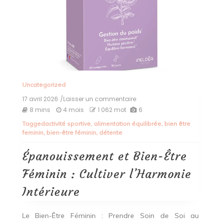
Uncategorized
17 avril 2026
/Laisser un commentaire
on
Épanouissement
8 mins
4 mois
1 062 mot
6
et
Tagged
activité sportive
,
alimentation équilibrée
,
bien être
Bien-
feminin
,
bien-être féminin
,
détente
Être
Féminin
:
Épanouissement et Bien-Être
Cultiver
l’Harmonie
Féminin : Cultiver l’Harmonie
Intérieure
Intérieure
Le Bien-Être Féminin : Prendre Soin de Soi au