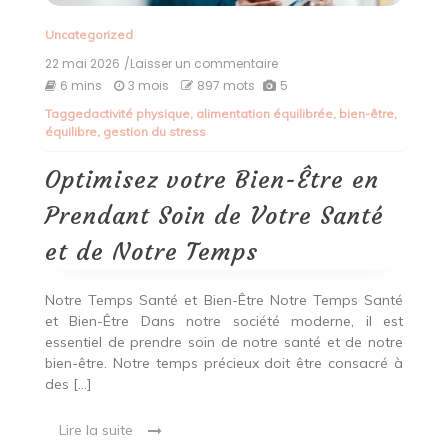
Uncategorized
22 mai 2026
/Laisser un commentaire
on
Optimisez
6 mins
3 mois
897 mots
5
votre
Tagged
activité physique
,
alimentation équilibrée
,
bien-être
,
Bien-
équilibre
,
gestion du stress
Être
en
Prendant
Optimisez votre Bien-Être en
Soin
de
Prendant Soin de Votre Santé
Votre
Santé
et de Notre Temps
et
de
Notre
Notre Temps Santé et Bien-Être Notre Temps Santé
Temps
et Bien-Être Dans notre société moderne, il est
essentiel de prendre soin de notre santé et de notre
bien-être. Notre temps précieux doit être consacré à
des […]
Lire la suite