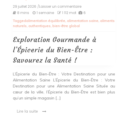
29 juillet 2026
/Laisser un commentaire
on
Exploration
8 mins
1 semaine
1 112 mot
6
Gourmande
Tagged
alimentation équilibrée
,
alimentation saine
,
aliments
à
naturels
,
authentiques
,
bien-être global
l’Épicerie
du
Bien-
Exploration Gourmande à
Être
:
l’Épicerie du Bien-Être :
Savourez
la
Savourez la Santé !
Santé
!
L’Épicerie du Bien-Être : Votre Destination pour une
Alimentation Saine L’Épicerie du Bien-Être : Votre
Destination pour une Alimentation Saine Située au
cœur de la ville, l’Épicerie du Bien-Être est bien plus
qu’un simple magasin […]
Lire la suite