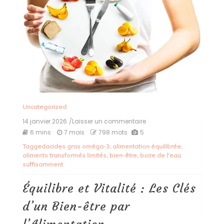
Uncategorized
14 janvier 2026
/Laisser un commentaire
on
Équilibre
6 mins
7 mois
798 mots
5
et
Tagged
acides gras oméga-3
,
alimentation équilibrée
,
Vitalité
aliments transformés limités
,
bien-être
,
boire de l'eau
:
suffisamment
Les
Clés
d’un
Équilibre et Vitalité : Les Clés
Bien-
être
d’un Bien-être par
par
l’Alimentation