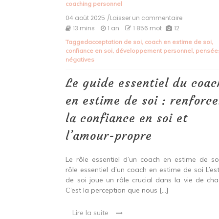
coaching personnel
04 août 2025
/Laisser un commentaire
on
Le
13 mins
1 an
1 856 mot
12
guide
Tagged
acceptation de soi
,
coach en estime de soi
,
essentiel
confiance en soi
,
développement personnel
,
pensée
du
négatives
coach
en
estime
Le guide essentiel du coac
de
soi
en estime de soi : renforce
:
renforcer
la confiance en soi et
la
confiance
l’amour-propre
en
soi
et
Le rôle essentiel d’un coach en estime de so
l’amour-
rôle essentiel d’un coach en estime de soi L’es
propre
de soi joue un rôle crucial dans la vie de cha
C’est la perception que nous […]
Lire la suite