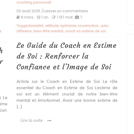
coaching personnel
03 août 2025
/Laisser un commentaire
on
Le
8 mins
1 an
1 137 mot
7
Guide
Tagged
anxiété
,
attitude optimiste constructive
,
auto-
du
s
réflexion
,
bien-être mental
,
coach en estime de soi
Coach
en
Estime
Le Guide du Coach en Estime
de
h
Soi
de Soi : Renforcer la
:
r
Renforcer
Confiance et l’Image de Soi
la
Confiance
et
Article sur le Coach en Estime de Soi Le rôle
l’Image
essentiel du Coach en Estime de Soi L’estime de
de
soi est un élément crucial de notre bien-être
Soi
i Le
mental et émotionnel. Avoir une bonne estime de
time
[…]
cun.
Lire la suite