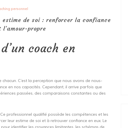
aching personnel
 estime de soi : renforcer la confiance
t l’amour-propre
l d’un coach en
 de chacun. C’est la perception que nous avons de nous-
nce en nos capacités. Cependant, il arrive parfois que
xpériences passées, des comparaisons constantes ou des
i. Ce professionnel qualifié possède les compétences et les
rcer leur estime de soi et à retrouver confiance en eux. Le
s pour identifier les croyances limitantes, les schémas de