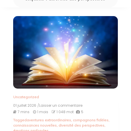
Uncategorized
01 juillet 2026
/Laisser un commentaire
on
Exploration
7 mins
1 mois
1 048 mot
5
des
Tagged
aventures extraordinaires
,
compagnons fidèles
,
Trésors
connaissances nouvelles
,
diversité des perspectives
,
de
émotions profondes