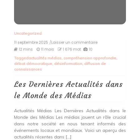
Uncategorized
11 septembre 2025
/Laisser un commentaire
on
Les
12 mins
11 mois
1 676 mot
10
Dernières
Tagged
actualités médias
,
compréhension approfondie
,
Actualités
débat démocratique
,
désinformation
,
diffusion de
dans
connaissances
le
Monde
des
Les Dernières Actualités dans
Médias
le Monde des Médias
Actualités Médias Les Dernières Actualités dans le
Monde des Médias Les médias jouent un rôle crucial
dans notre société en nous tenant informés des
événements locaux et mondiaux. Voici un aperçu des
actualités récentes dans […]