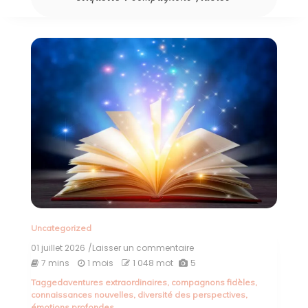
Uncategorized
01 juillet 2026
/Laisser un commentaire
on
Exploration
7 mins
1 mois
1 048 mot
5
des
Tagged
aventures extraordinaires
,
compagnons fidèles
,
Trésors
connaissances nouvelles
,
diversité des perspectives
,
de
émotions profondes