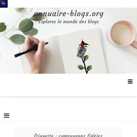
Aller
au
annuaire-blogs.org
contenu
Explorez le monde des blogs
Étiquette :
compagnons fidèles