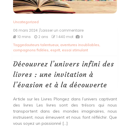
Uncategorized
06 mars 2024
/Laisser un commentaire
on
Découvrez
10 mins
2 ans
1 440 mot
9
l’univers
Tagged
auteurs talentueux
,
aventures inoubliables
,
infini
compagnons fidèles
,
esprit
,
essai stimulant
des
livres
:
Découvrez l’univers infini des
une
invitation
livres : une invitation à
à
l’évasion
l’évasion et à la découverte
et
à
la
Article sur les Livres Plongez dans l’univers captivant
découverte
des livres Les livres sont des trésors qui nous
transportent dans des mondes imaginaires, nous
instruisent, nous émeuvent et nous font réfléchir. Que
vous soyez un passionné […]