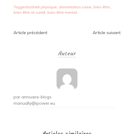
Tagged
activité physique
,
alimentation saine
,
bien-être
,
bien-être et santé
,
bien-être mental
Navigation
Article précédent
Article suivant
de
Auteur
l’article
par
annuaire-blogs
manually@ipower.eu
Articles similaires