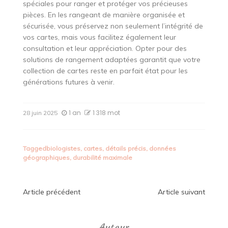
spéciales pour ranger et protéger vos précieuses
pièces. En les rangeant de manière organisée et
sécurisée, vous préservez non seulement l’intégrité de
vos cartes, mais vous facilitez également leur
consultation et leur appréciation. Opter pour des
solutions de rangement adaptées garantit que votre
collection de cartes reste en parfait état pour les
générations futures à venir.
1 an
1 318 mot
28 juin 2025
Tagged
biologistes
,
cartes
,
détails précis
,
données
géographiques
,
durabilité maximale
Navigation
Article précédent
Article suivant
de
Auteur