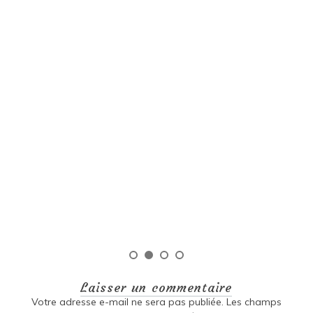
Uncategorized
31 juillet 2026
1 semaine
Tagged
couleurs
,
culturel
,
diversité
,
émotions
,
gabriel garcía
márquez
Exploration des trésors littéraires
de la littérature sud-américaine
Littérature sud-américaine Littérature sud-américaine
: Une richesse culturelle inégalée La littérature sud-
américaine est un véritable trésor culturel qui regorge
de diversité, de passion et d’histoire. Les écrivains de
cette région ont su capturer l’essence même […]
Lire la suite
Laisser un commentaire
Votre adresse e-mail ne sera pas publiée.
Les champs