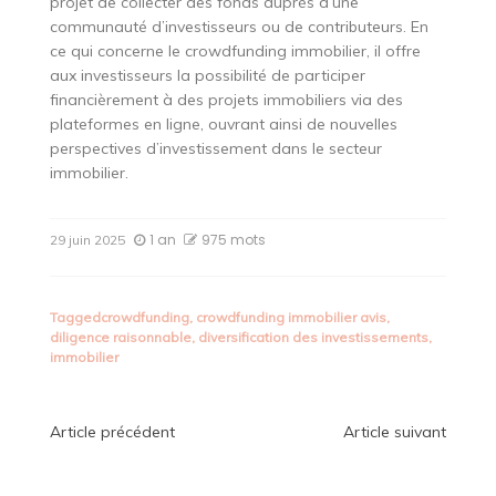
projet de collecter des fonds auprès d’une
communauté d’investisseurs ou de contributeurs. En
ce qui concerne le crowdfunding immobilier, il offre
aux investisseurs la possibilité de participer
financièrement à des projets immobiliers via des
plateformes en ligne, ouvrant ainsi de nouvelles
perspectives d’investissement dans le secteur
immobilier.
1 an
975 mots
29 juin 2025
Tagged
crowdfunding
,
crowdfunding immobilier avis
,
diligence raisonnable
,
diversification des investissements
,
immobilier
Navigation
Article précédent
Article suivant
de