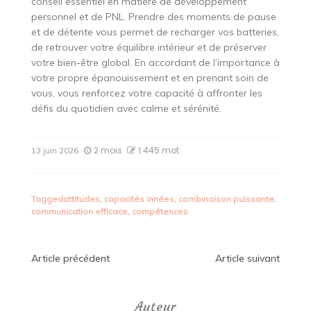
conseil essentiel en matière de développement
personnel et de PNL. Prendre des moments de pause
et de détente vous permet de recharger vos batteries,
de retrouver votre équilibre intérieur et de préserver
votre bien-être global. En accordant de l’importance à
votre propre épanouissement et en prenant soin de
vous, vous renforcez votre capacité à affronter les
défis du quotidien avec calme et sérénité.
2 mois
1 445 mot
13 juin 2026
Tagged
attitudes
,
capacités innées
,
combinaison puissante
,
communication efficace
,
compétences
Navigation
Article précédent
Article suivant
de
Auteur