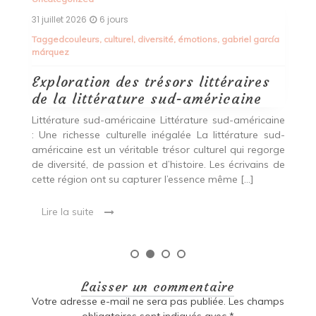
Alimentation Saine L’Épicerie du Bien-Être : Votre
Destination pour une Alimentation Saine Située au
cœur de la ville, l’Épicerie du Bien-Être est bien plus
ía
qu’un simple magasin […]
Lire la suite
ine
ud-
rge
 de
Laisser un commentaire
Votre adresse e-mail ne sera pas publiée.
Les champs