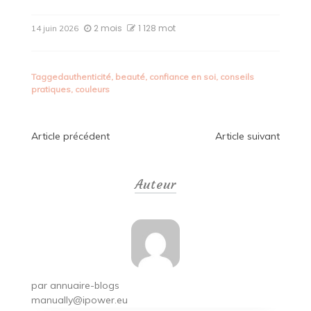
2 mois
1 128 mot
14 juin 2026
Tagged
authenticité
,
beauté
,
confiance en soi
,
conseils
pratiques
,
couleurs
Navigation
Article précédent
Article suivant
de
Auteur
l’article
par
annuaire-blogs
manually@ipower.eu