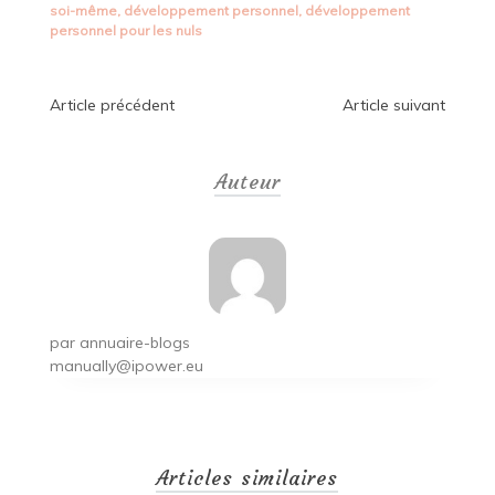
soi-même
,
développement personnel
,
développement
personnel pour les nuls
Navigation
Article précédent
Article suivant
de
Auteur
l’article
par
annuaire-blogs
manually@ipower.eu
Articles similaires