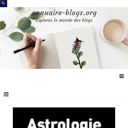
Aller
au
annuaire-blogs.org
contenu
Explorez le monde des blogs