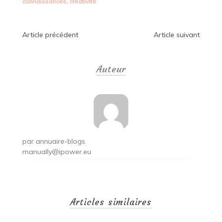
connaissances
,
créativité
Navigation
Article précédent
Article suivant
de
Auteur
l’article
par
annuaire-blogs
manually@ipower.eu
Articles similaires