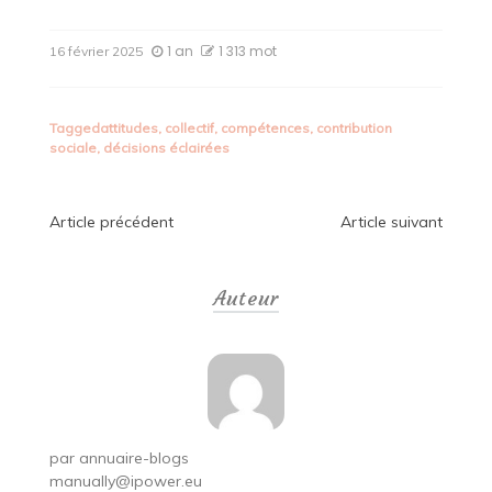
1 an
1 313 mot
16 février 2025
Tagged
attitudes
,
collectif
,
compétences
,
contribution
sociale
,
décisions éclairées
Navigation
Article précédent
Article suivant
de
Auteur
l’article
par
annuaire-blogs
manually@ipower.eu