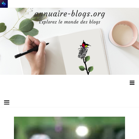
Aller
au
annuaire-blogs.org
contenu
Explorez le monde des blogs