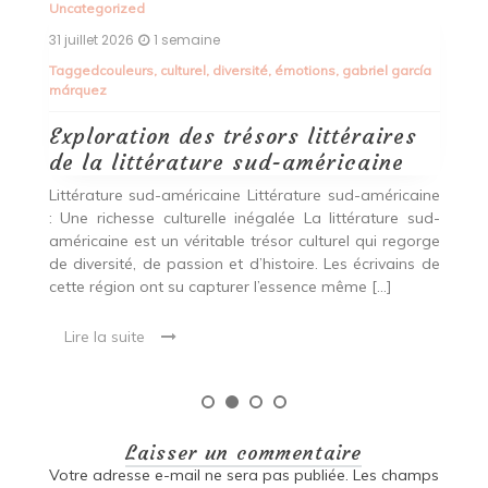
Alimentation Saine L’Épicerie du Bien-Être : Votre
Destination pour une Alimentation Saine Située au
cœur de la ville, l’Épicerie du Bien-Être est bien plus
ía
qu’un simple magasin […]
Lire la suite
ine
ud-
rge
 de
Laisser un commentaire
Votre adresse e-mail ne sera pas publiée.
Les champs