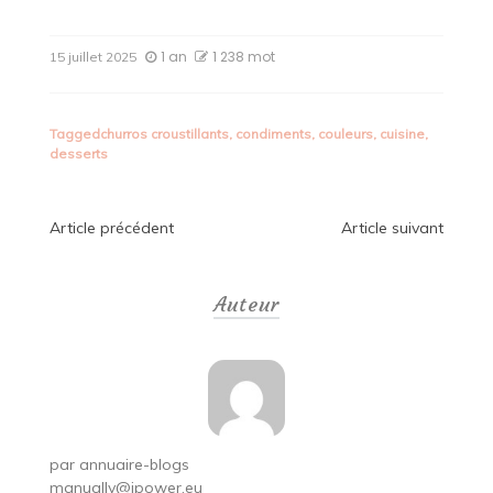
1 an
1 238 mot
15 juillet 2025
Tagged
churros croustillants
,
condiments
,
couleurs
,
cuisine
,
desserts
Navigation
Article précédent
Article suivant
de
Auteur
l’article
par
annuaire-blogs
manually@ipower.eu