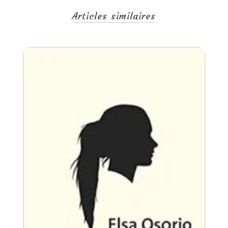
Articles similaires
Uncategorized
30 juillet 2026
1 semaine
Tagged
auteurs
,
beauté des textes originaux
,
diffusion
,
diversité
,
guerre et paix