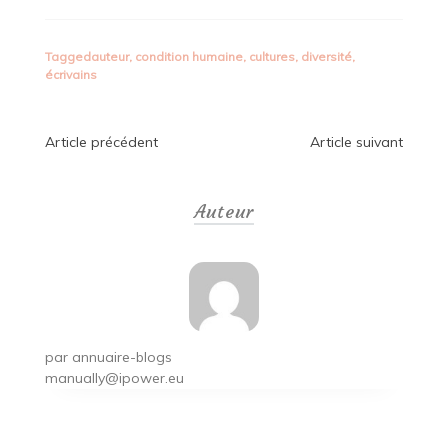
Tagged
auteur
,
condition humaine
,
cultures
,
diversité
,
écrivains
Navigation
Article précédent
Article suivant
de
Auteur
l’article
par
annuaire-blogs
manually@ipower.eu