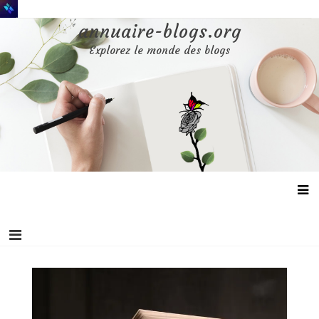
Aller
au
annuaire-blogs.org
contenu
Explorez le monde des blogs