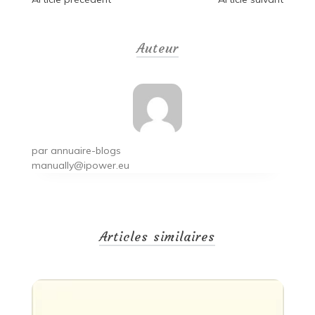
Navigation
de
Auteur
l’article
par
annuaire-blogs
manually@ipower.eu
Articles similaires