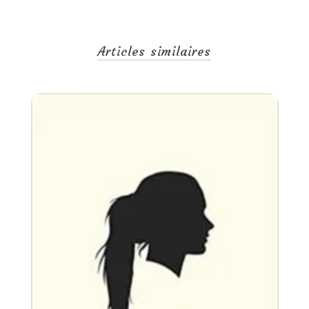
Articles similaires
Un
28