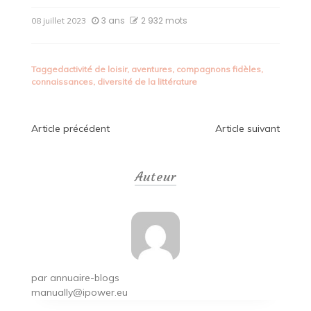
3 ans
2 932 mots
08 juillet 2023
Tagged
activité de loisir
,
aventures
,
compagnons fidèles
,
connaissances
,
diversité de la littérature
Navigation
Article précédent
Article suivant
de
Auteur
l’article
par
annuaire-blogs
manually@ipower.eu