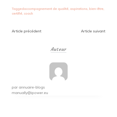
Tagged
accompagnement de qualité
,
aspirations
,
bien-être
,
certifié
,
coach
Navigation
Article précédent
Article suivant
de
Auteur
l’article
par
annuaire-blogs
manually@ipower.eu