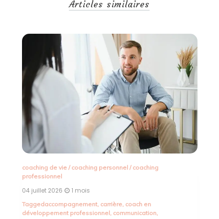
Articles similaires
ar
16
T
cr