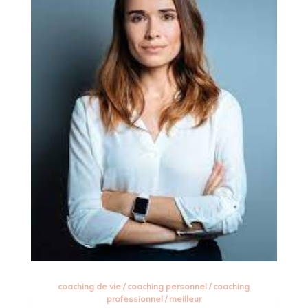
coaching de vie
/
coaching personnel
/
coaching
professionnel
/
meilleur