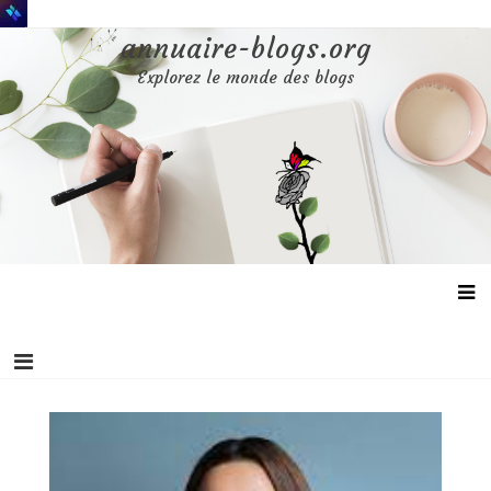
Aller
au
annuaire-blogs.org
contenu
Explorez le monde des blogs