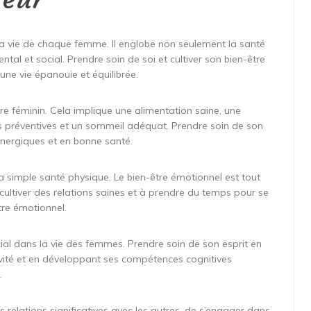
 la vie de chaque femme. Il englobe non seulement la santé
tal et social. Prendre soin de soi et cultiver son bien-être
ne vie épanouie et équilibrée.
re féminin. Cela implique une alimentation saine, une
les préventives et un sommeil adéquat. Prendre soin de son
énergiques et en bonne santé.
a simple santé physique. Le bien-être émotionnel est tout
 cultiver des relations saines et à prendre du temps pour se
tre émotionnel.
ial dans la vie des femmes. Prendre soin de son esprit en
tivité et en développant ses compétences cognitives
.
des relations significatives avec les autres, de s’engager dans